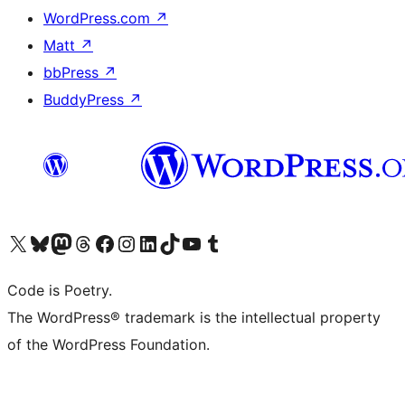
WordPress.com
↗
Matt
↗
bbPress
↗
BuddyPress
↗
Visit our X (formerly Twitter) account
Visit our Bluesky account
Visit our Mastodon account
Visit our Threads account
Visit our Facebook page
Visit our Instagram account
Visit our LinkedIn account
Visit our TikTok account
Visit our YouTube channel
Visit our Tumblr account
Code is Poetry.
The WordPress® trademark is the intellectual property
of the WordPress Foundation.