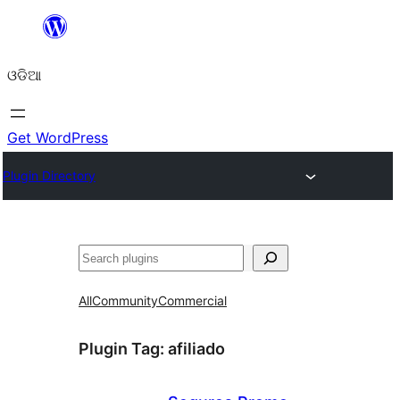
Skip
to
ଓଡିଆ
content
Get WordPress
Plugin Directory
ସନ୍ଧାନ
All
Community
Commercial
Plugin Tag:
afiliado