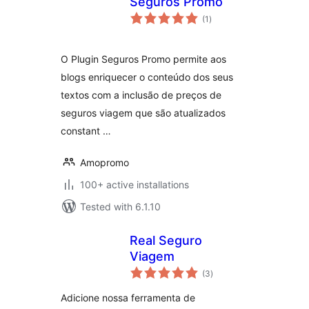
Seguros Promo
total
(1
)
ratings
O Plugin Seguros Promo permite aos
blogs enriquecer o conteúdo dos seus
textos com a inclusão de preços de
seguros viagem que são atualizados
constant …
Amopromo
100+ active installations
Tested with 6.1.10
Real Seguro
Viagem
total
(3
)
ratings
Adicione nossa ferramenta de