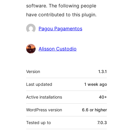
software. The following people
have contributed to this plugin.
Contributors
Pagou Pagamentos
Alisson Custodio
Meta
Version
1.3.1
Last updated
1 week
ago
Active installations
40+
WordPress version
6.6 or higher
Tested up to
7.0.3