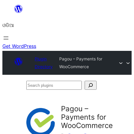
Skip
to
ଓଡିଆ
content
Get WordPress
Plugin
Pagou – Payments for
Directory
WooCommerce
Search
plugins
Pagou –
Payments for
WooCommerce