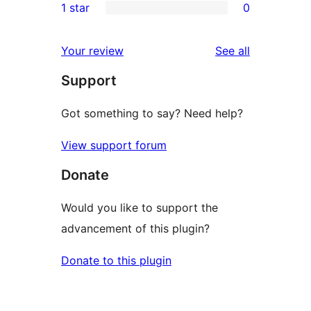
1 star
0
reviews
star
2-
0
reviews
star
1-
reviews
Your review
See all
reviews
star
Support
reviews
Got something to say? Need help?
View support forum
Donate
Would you like to support the
advancement of this plugin?
Donate to this plugin