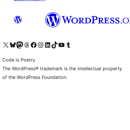
Visit our X (formerly Twitter) account
Visit our Bluesky account
Visit our Mastodon account
Visit our Threads account
Visit our Facebook page
Visit our Instagram account
Visit our LinkedIn account
Visit our TikTok account
Visit our YouTube channel
Visit our Tumblr account
Code is Poetry.
The WordPress® trademark is the intellectual property
of the WordPress Foundation.