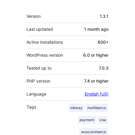
Meta
Version
1.3.1
Last updated
1 month
ago
Active installations
600+
WordPress version
6.0 or higher
Tested up to
7.0.3
PHP version
7.4 or higher
Language
English (US)
Tags
mbway
multibanco
payment
visa
woocommerce