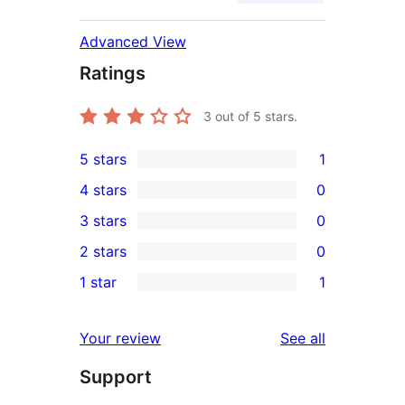
Advanced View
Ratings
3
out of 5 stars.
5 stars
1
1
4 stars
0
5-
0
3 stars
0
star
4-
0
2 stars
0
review
star
3-
0
1 star
1
reviews
star
2-
1
reviews
star
1-
reviews
Your review
See all
reviews
star
Support
review