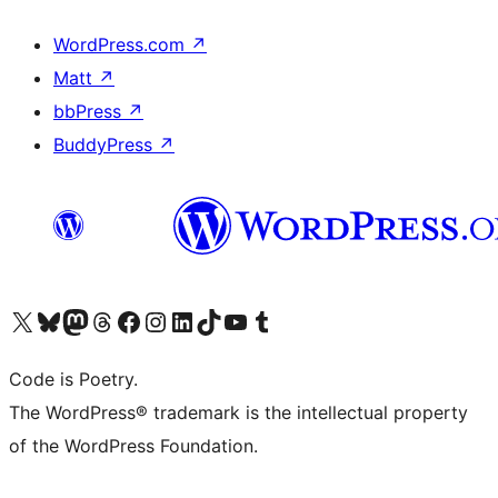
WordPress.com
↗
Matt
↗
bbPress
↗
BuddyPress
↗
Visit our X (formerly Twitter) account
Visit our Bluesky account
Visit our Mastodon account
Visit our Threads account
Visit our Facebook page
Visit our Instagram account
Visit our LinkedIn account
Visit our TikTok account
Visit our YouTube channel
Visit our Tumblr account
Code is Poetry.
The WordPress® trademark is the intellectual property
of the WordPress Foundation.